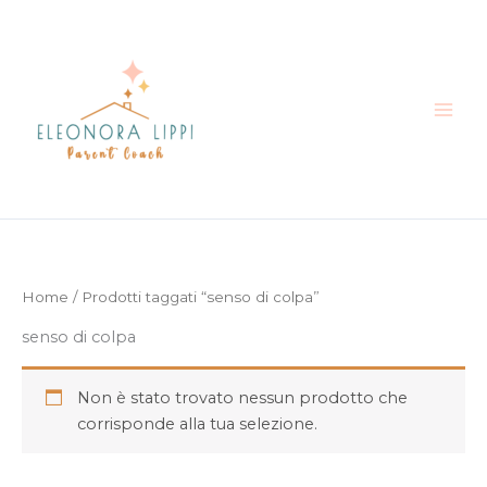
Vai
al
contenuto
Home
/ Prodotti taggati “senso di colpa”
senso di colpa
Non è stato trovato nessun prodotto che
corrisponde alla tua selezione.