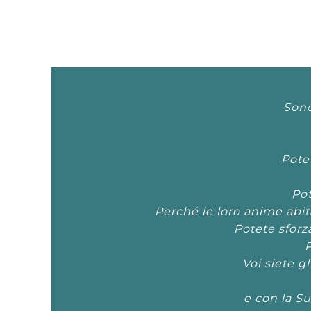
Sono 
Potet
Pot
Perché le loro anime abit
Potete sforza
P
Voi siete gl
e con la Su