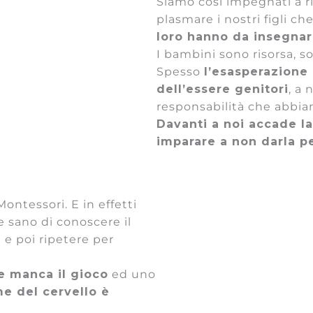
Siamo così impegnati a r
plasmare i nostri figli c
loro hanno da insegnar
I bambini sono risorsa, s
Spesso
l’esasperazione 
dell’essere genitori
, a 
responsabilità che abbia
Davanti a noi accade l
imparare a non darla p
ontessori. E in effetti
e sano di conoscere il
 e poi ripetere per
e manca il gioco
ed uno
me del cervello è