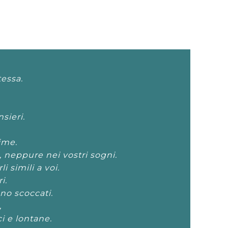
tessa.
sieri.
ime.
, neppure nei vostri sogni.
i simili a voi.
i.
ono scoccati.
,
i e lontane.