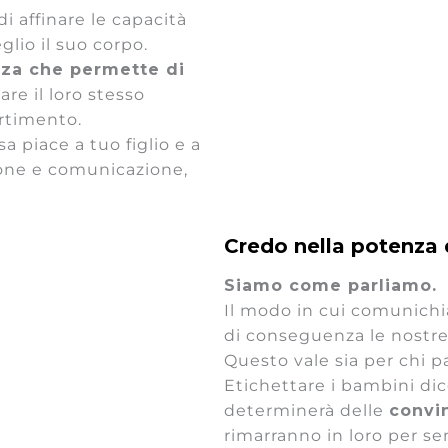
i affinare le capacità
io il suo corpo.
nza che permette di
lare il loro stesso
ertimento.
a piace a tuo figlio e a
one e comunicazione,
Credo nella potenza 
Siamo come parliamo.
Il modo in cui comunichia
di conseguenza le nostre
Questo vale sia per chi pa
Etichettare i bambini di
determinerà delle
convi
rimarranno in loro per se