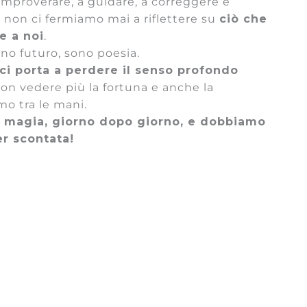
improverare, a guidare, a correggere e
he non ci fermiamo mai a riflettere su
ciò che
e a noi
.
ono futuro, sono poesia.
ci porta a perdere il senso profondo
non vedere più la fortuna e anche la
mo tra le mani.
a magia, giorno dopo giorno, e dobbiamo
er scontata!