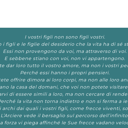
I vostri figli non sono figli vostri.
i figli e le figlie del desiderio che la vita ha di sé s
Essi non provengono da voi, ma attraverso di voi.
E sebbene stiano con voi, non vi appartengono.
e dar loro tutto il vostro amore, ma non i vostri pen
Perché essi hanno i propri pensieri.
ete offrire dimora ai loro corpi, ma non alle loro an
ano la casa del domani, che voi non potete visitare
rvi di essere simili a loro, ma non cercare di renderl
erché la vita non torna indietro e non si ferma a ier
i archi dai quali i vostri figli, come frecce viventi, s
L’Arciere vede il bersaglio sul percorso dell’infinito
a forza vi piega affinché le Sue frecce vadano veloc