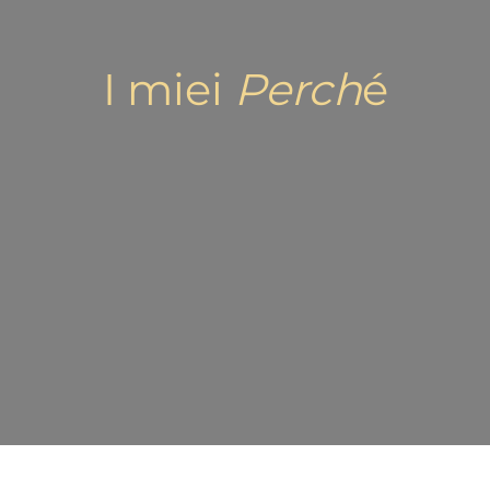
I miei
Perch
é