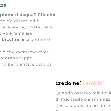
zza
 pieno d’acqua? Ciò che
he c’è dietro, ed è
e la realtà, viziata dalle
ivo e familiare.
 bicchiere
ci permette
ciò che gestiamo male
 diventano tappe
indipendente, sicuro di
Credo nei
bambini
Quando osservo mia figl
di me, credo sia ammirazi
riesco a pensare ad una 