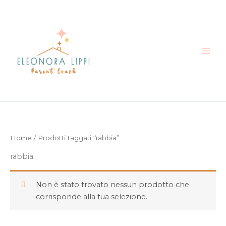
Vai
al
contenuto
Home
/ Prodotti taggati “rabbia”
rabbia
Non è stato trovato nessun prodotto che
corrisponde alla tua selezione.