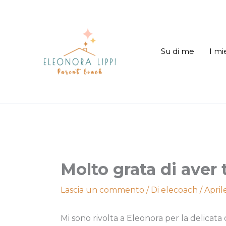
Vai
al
contenuto
Su di me
I mi
Molto grata di aver t
Lascia un commento
/ Di
elecoach
/
April
Mi sono rivolta a Eleonora per la delicat