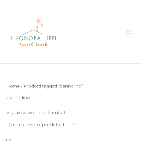
Vai
al
contenuto
Home
/ Prodotti taggati “pannolino”
pannolino
Visualizzazione del risultato